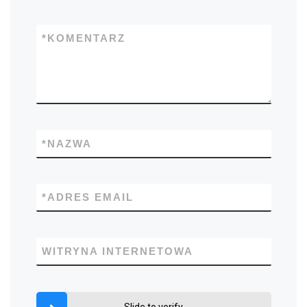
*
KOMENTARZ
*
NAZWA
*
ADRES EMAIL
WITRYNA INTERNETOWA