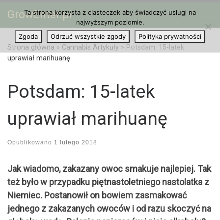
GrowEnter.pl
Ta strona korzysta z ciasteczek aby świadczyć usługi na
Przejdź do treści
Me
najwyższym poziomie.
Zgoda
Odrzuć wszystkie zgody
Polityka prywatności
Strona główna
»
Cannabis Artykuły
»
Potsdam: 15-latek
uprawiał marihuanę
Potsdam: 15-latek
uprawiał marihuanę
Opublikowano
1 lutego 2018
Jak wiadomo, zakazany owoc smakuje najlepiej. Tak
też było w przypadku piętnastoletniego nastolatka z
Niemiec. Postanowił on bowiem zasmakować
jednego z zakazanych owoców i od razu skoczyć na