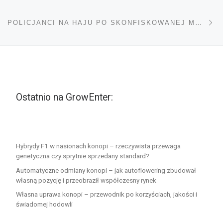
Na
POLICJANCI NA HAJU PO SKONFISKOWANEJ MARIHUANIE
Ostatnio na GrowEnter:
Hybrydy F1 w nasionach konopi – rzeczywista przewaga
genetyczna czy sprytnie sprzedany standard?
Automatyczne odmiany konopi – jak autoflowering zbudował
własną pozycję i przeobraził współczesny rynek
Własna uprawa konopi – przewodnik po korzyściach, jakości i
świadomej hodowli