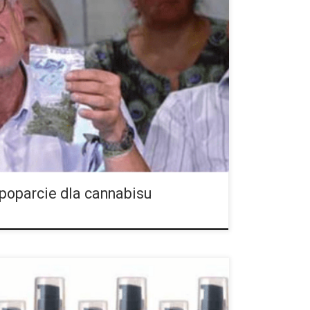
 to porażka! Zdaniem przewodniczącego Instytutu
riacka polityka cannabisowa to jedna wielka
 nadal muszą liczyć się z karą pozbawienia wolności
 poparcie dla cannabisu