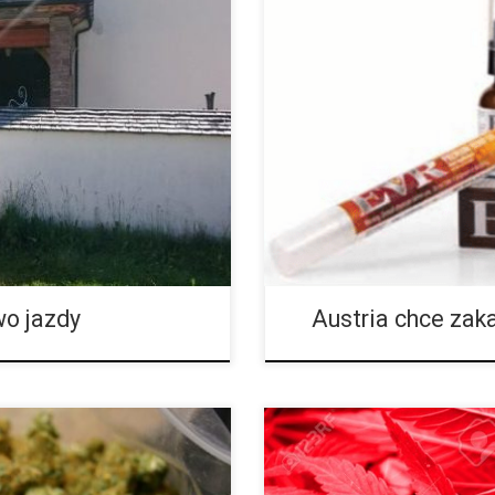
olczyka Andyego Klinglera, a
Austriacki rząd przedstawił po
 prawa do prowadzenia pojazdów,
narkotykowych, według którego
przemysłowej, a co za tym idzie
wo jazdy
Austria chce za