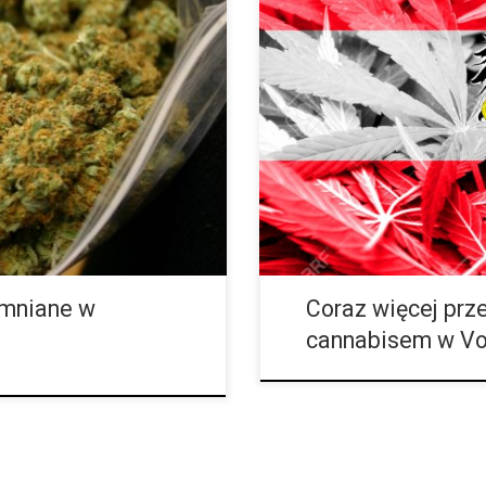
l, torebkę czy klucze. Ale to,
Vorarlberg w zachodniej części Au
ii (nawet, jeśli się tego bardzo
oferuje turystom nie tylko dużo 
granicząca z Lichtensteinem, Ni
omniane w
Coraz więcej prz
cannabisem w Vor