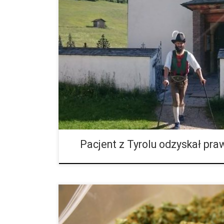
Całej tej sytuacji winny było anonimowy donos na Tyr
stracił on swoje prawo jazdy. Władze pozbawiły go
ponieważ jako pacjent jechał on samochodem […]
Pacjent z Tyrolu odzyskał pra