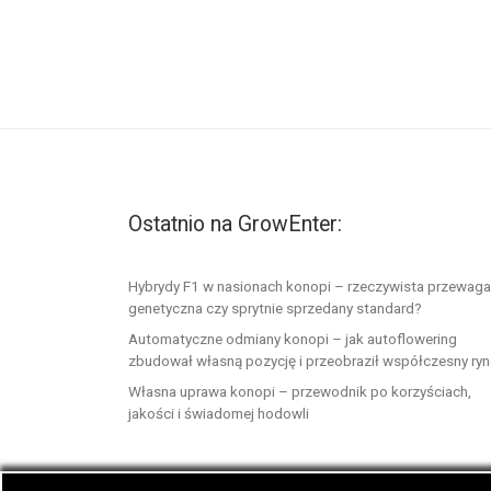
Ostatnio na GrowEnter:
Hybrydy F1 w nasionach konopi – rzeczywista przewaga
genetyczna czy sprytnie sprzedany standard?
Automatyczne odmiany konopi – jak autoflowering
zbudował własną pozycję i przeobraził współczesny ry
Własna uprawa konopi – przewodnik po korzyściach,
jakości i świadomej hodowli