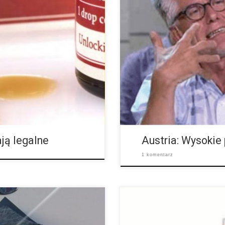
Polityka cannabisowa w Austrii
tawy antynarkotykowej (SVO),
Konopnego, Toniego Straka, aust
któw z CBD doszło do protestów
porażka, ponieważ chorzy ludzie
[…]
ją legalne
Austria: Wysokie
1 komentarz