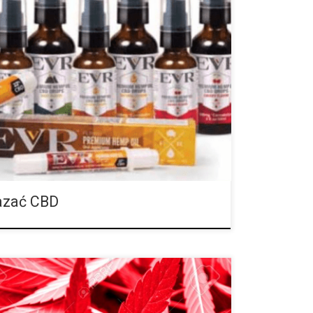
d koniec maja rozporządzenie na temat środków
 produkcja oraz przetwarzanie pąków konopi
, również różnych produktów z CBD miały […]
kazać CBD