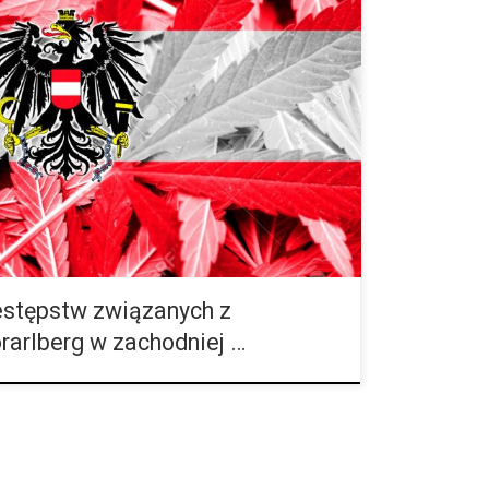
strii to bardzo znany i lubiany rejon narciarski, który
zabawy na stokach ale i sielskiego krajobrazu. Ta
emcami […]
estępstw związanych z
arlberg w zachodniej …