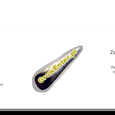
Za
Za
T
nek