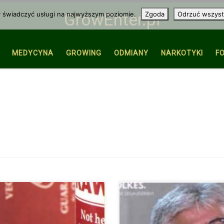
y świadczyć usługi na najwyższym poziomie.
Zgoda
Odrzuć wszyst
GrowEnter.pl
MEDYCYNA
GROWING
ODMIANY
NARKOTYKI
F