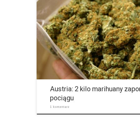
Każdy z nas zapomniał już gdzieś swoją czapkę, portfe
co przytrafiło się pewnemu trzydziestolatkowi z Austr
wypiera), wydaje nam się […]
Austria: 2 kilo marihuany zap
pociągu
1 komentarz