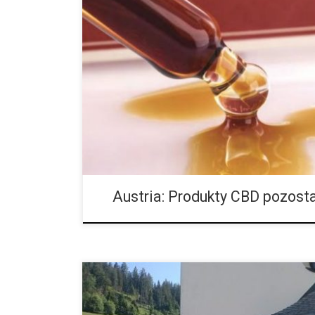
Po tym, jak w Austrii opublikowano nowy projekt us
przez który omal nie zakazano by wszystkich produ
ze strony instytutu konopnego, dzięki którym […]
Austria: Produkty CBD pozosta