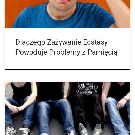
Dlaczego Zażywanie Ecstasy
Powoduje Problemy z Pamięcią
Coroczne badania w USA sugerują, że młodzi ludzie coraz
bardziej zwlekają z próbowaniem narkotyków. Mózg młodych
ludzi jest jak plac budowy. Tworzą się w nim nowe połączenia,
usuwane są komórki, […]