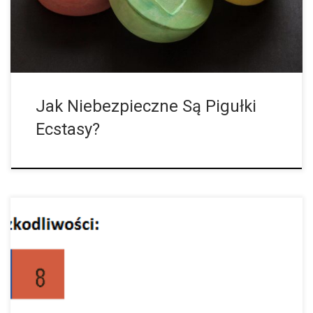
zawiera w sobie MDMA. W rzeczywistości zawartość […]
Jak Niebezpieczne Są Pigułki
Ecstasy?
Oto przegląd najbardziej znanych narkotyków. Opiszemy między
innymi z czego się składają, jak działają i jak bardzo są
niebezpieczne. Alkohol Substancja: Etanol, zdobywany poprzez
fermentację cukru, owoców bądź zboża. Formy […]