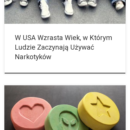
W USA Wzrasta Wiek, w Którym
Ludzie Zaczynają Używać
Narkotyków
Jak prawdopodobne są poważne lub nawet śmiertelne
konsekwencje stosowania ecstasy? Naukowcy z Holandii
obliczyli ryzyko. Z tabletki ecstasy nie da się stwierdzić, ile