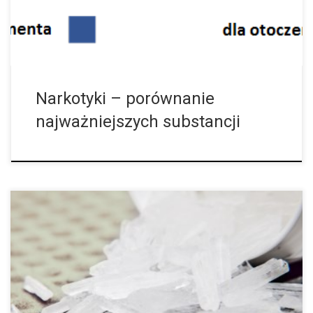
Narkotyki – porównanie
najważniejszych substancji
Szybki kick powodowany przez metamfetaminę może
wywoływać chorobę Parkinsona. W aktualnych badaniach
stwierdzono zmiany w mózgu i symptomy Parkinsona u byłych
konsumentów metamfetaminy. Speed i metamfetamina
powodują, że jesteśmy rozbudzenia […]