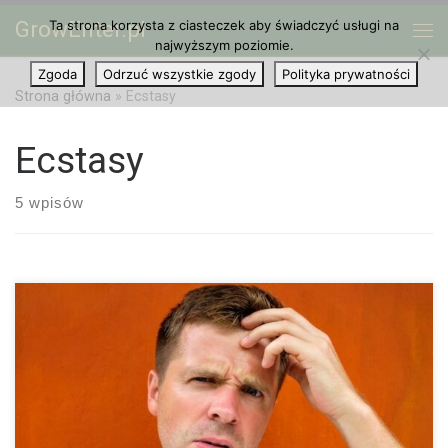
GrowEnter.pl
Ta strona korzysta z ciasteczek aby świadczyć usługi na
Przejdź do treści
Me
najwyższym poziomie.
Zgoda
Odrzuć wszystkie zgody
Polityka prywatności
Strona główna
»
Ecstasy
Ecstasy
5 wpisów
Regularne zażywanie ecstasy może zaburzać zdolność
zapamiętywania. Jak sugeruje ostatnie badanie, zmiany w sieci
obszarów mózgu mogą być tego przyczyną. W badaniu probanci
mieli za zadanie zapamiętać 15 słów. Wydaje […]