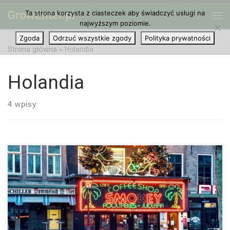
GrowEnter.pl
Ta strona korzysta z ciasteczek aby świadczyć usługi na
Przejdź do treści
Me
najwyższym poziomie.
Zgoda
Odrzuć wszystkie zgody
Polityka prywatności
Strona główna
»
Holandia
Holandia
4 wpisy
Stolica Holandii Amsterdam jest znana na całym świecie jako
mekka palaczy marihuany. Miłośnicy marihuany podróżują z
całego świata, aby delektować się zapasami marihuany w aż
166 coffeeshopach, które obecnie są […]