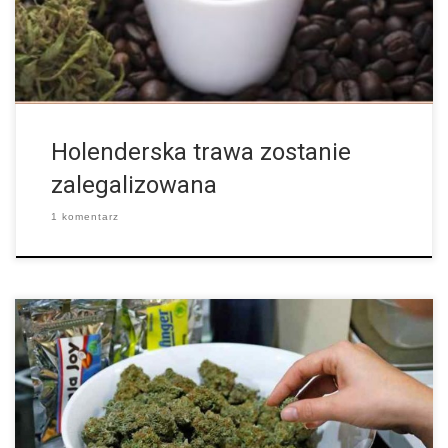
są […]
Holenderska trawa zostanie
zalegalizowana
1 komentarz
W Holandii póki co panują sprzeczne przepisy co do marihuany.
Te jednak wkrótce mogą ulec całkowitej zmianie, a zależy to
tylko i wyłącznie od Holenderskiego rządu, który pracuje nad