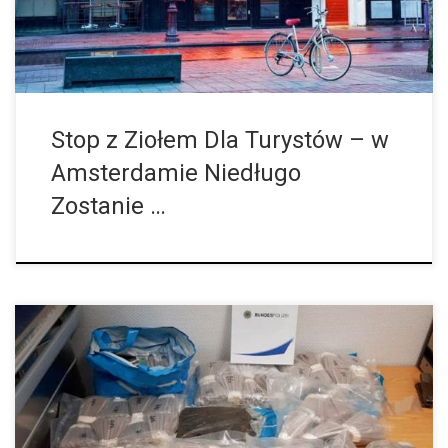
Stop z Ziołem Dla Turystów – w
Amsterdamie Niedługo
Zostanie …
Już w maju pewna para z Holandii przeżyła swój najczarniejszy
dzień w drodze z Hagi do Recklinghausen. Teraz dopiero
wypłynęły szczegóły tej sprawy. Jak wiadomo, policja na jednym