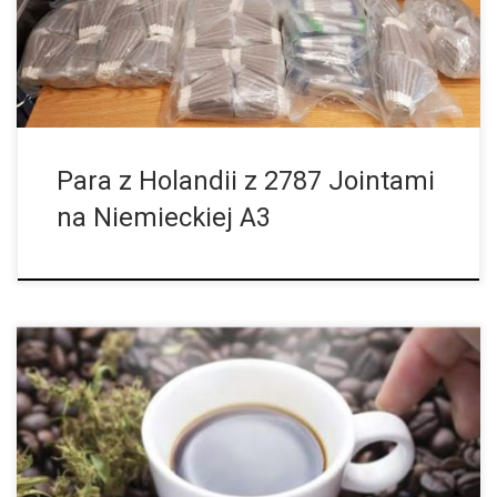
z parkingów […]
Para z Holandii z 2787 Jointami
na Niemieckiej A3
Tak, wiemy, że już od dziesiątek lat ganja i haszysz są dostępne
w holenderskich Coffeeshopach. Jednak oznacza to tylko i
wyłącznie to, że cannabis jest tolerowany, podczas gdy sklepy