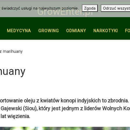
y świadczyć usługi na najwyższym poziomie.
Zgoda
Odrzuć wszyst
GrowEnter.pl
MEDYCYNA
GROWING
ODMIANY
NARKOTYKI
F
j z marihuany
ihuany
rtowanie oleju z kwiatów konopi indyjskich to zbrodnia. 
 Gajewski (Siou), który jest jednym z liderów Wolnych Ko
lat więzienia.