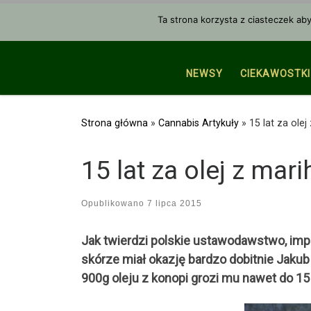
Przejdź do treści
Ta strona korzysta z ciasteczek ab
NEWSY
CIEKAWOSTKI
Strona główna
»
Cannabis Artykuły
»
15 lat za ole
15 lat za olej z mar
Opublikowano
7 lipca 2015
Jak twierdzi polskie ustawodawstwo, impo
skórze miał okazję bardzo dobitnie Jakub
900g oleju z konopi grozi mu nawet do 15 