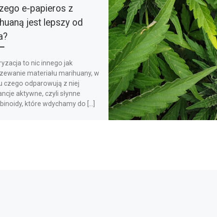
zego e-papieros z
huaną jest lepszy od
a?
zacja to nic innego jak
zewanie materiału marihuany, w
u czego odparowują z niej
ncje aktywne, czyli słynne
binoidy, które wdychamy do […]