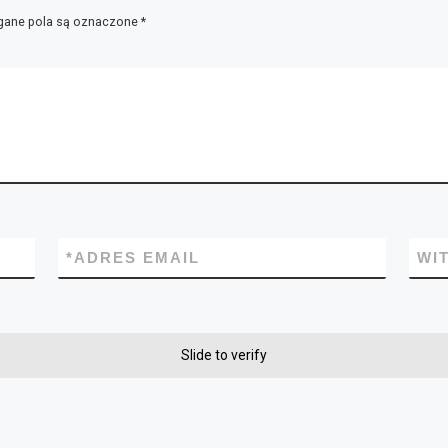
ane pola są oznaczone
*
*
ADRES EMAIL
WI
Slide to verify