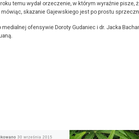
ł roku temu wydał orzeczenie, w którym wyraźnie pisze,
e mówiąc, skazanie Gajewskiego jest po prostu sprzeczn
medialnej ofensywie Doroty Gudaniec i dr. Jacka Bachańs
uaną.
likowano
30 września 2015