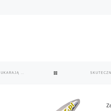
POWRÓT DO LISTY POS
NOWE PRAWO – ZŁAPIĄ CIĘ Z KRZAKIEM, ZWAŻĄ I UKARAJĄ RÓWNIEŻ ZA ŁODYGĘ
SKUTECZN
Za