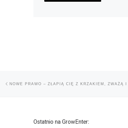
Nawigacja wpisu
Poprzedni wpis
Ostatnio na GrowEnter: