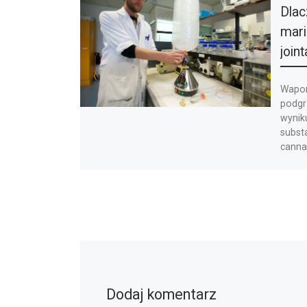
Dlac
mari
joint
Wapory
podgr
wynik
substa
canna
Dodaj komentarz