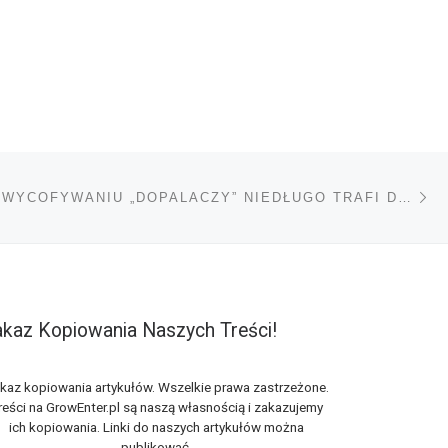
Na
TÓW
PROJEKT O WYCOFYWANIU „DOPALACZY” NIEDŁUGO TRAFI DO SEJMU?
kaz Kopiowania Naszych Treści!
kaz kopiowania artykułów. Wszelkie prawa zastrzeżone.
reści na GrowEnter.pl są naszą własnością i zakazujemy
ich kopiowania. Linki do naszych artykułów można
publikować.