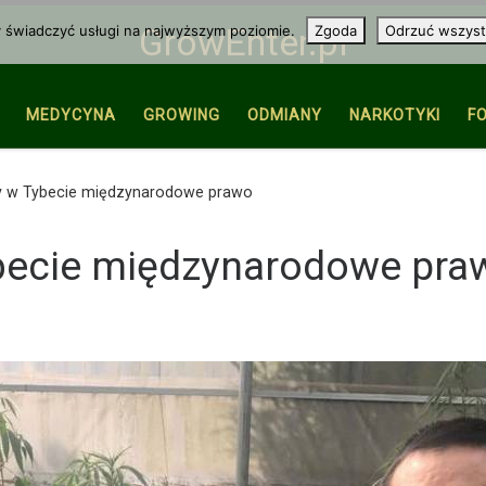
y świadczyć usługi na najwyższym poziomie.
Zgoda
Odrzuć wszyst
GrowEnter.pl
MEDYCYNA
GROWING
ODMIANY
NARKOTYKI
F
y w Tybecie międzynarodowe prawo
ybecie międzynarodowe pra