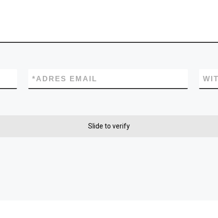
*
ADRES EMAIL
WI
Slide to verify