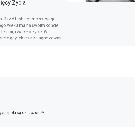
ięcy Życia
tni David Hibbit mimo swojego
go wieku ma na swoim koncie
 terapię i walkę o życie. W
cie gdy lekarze zdiagnozowali
ane pola są oznaczone
*