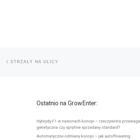
Nawigacja wpisu
Poprzedni wpis
STRZAŁY NA ULICY
Ostatnio na GrowEnter:
Hybrydy F1 w nasionach konopi – rzeczywista przewaga
genetyczna czy sprytnie sprzedany standard?
Automatyczne odmiany konopi – jak autoflowering