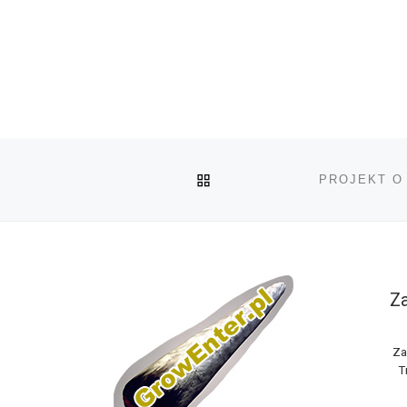
POWRÓT DO LISTY POS
Za
Za
T