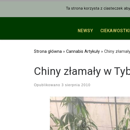
Przejdź do treści
Ta strona korzysta z ciasteczek ab
NEWSY
CIEKAWOSTKI
Strona główna
»
Cannabis Artykuły
»
Chiny złamał
Chiny złamały w T
Opublikowano
3 sierpnia 2010