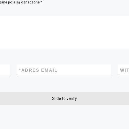
ane pola są oznaczone
*
*
ADRES EMAIL
WI
Slide to verify