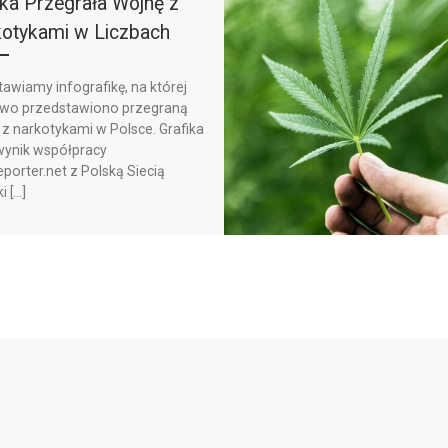
ka Przegrała Wojnę z
otykami w Liczbach
awiamy infografikę, na której
owo przedstawiono przegraną
z narkotykami w Polsce. Grafika
 wynik współpracy
porter.net z Polską Siecią
i […]