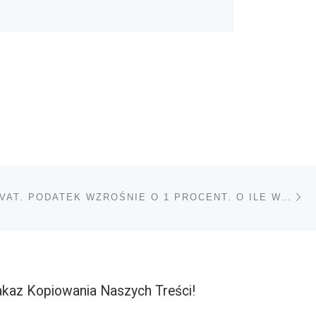
Na
TÓW
PODWYŻKA VAT. PODATEK WZROŚNIE O 1 PROCENT. O ILE WZROSNĄ CENY?
kaz Kopiowania Naszych Treści!