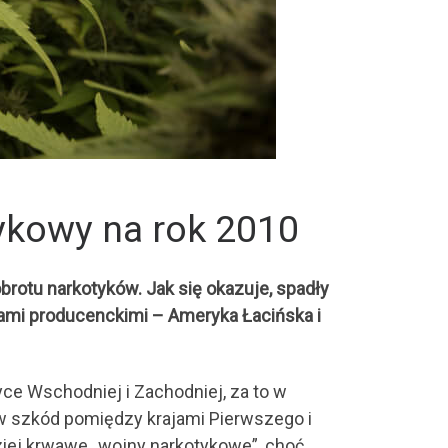
ykowy na rok 2010
otu narkotyków. Jak się okazuje, spadły
rami producenckimi – Ameryka Łacińska i
ce Wschodniej i Zachodniej, za to w
w szkód pomiędzy krajami Pierwszego i
ziej krwawe „wojny narkotykowe”, choć