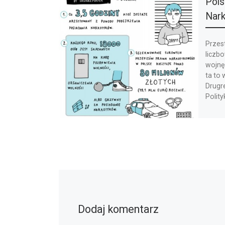
Pols
Nark
Przest
liczb
wojnę 
ta to
Drugre
Polityk
Dodaj komentarz