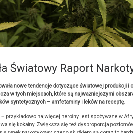
a Światowy Raport Narkot
ła nowe tendencje dotyczące światowej produkcji i obr
szcza w tych miejscach, które są najważniejszymi obsza
dków syntetycznych – amfetaminy i leków na receptę.
 – przykładowo najwięcej heroiny jest spożywane w Afry
wa się kokainy. Zwiększa się też dysproporcja poziomó
ię rynek narkotykowy, czego skutkiem są coraz to bard