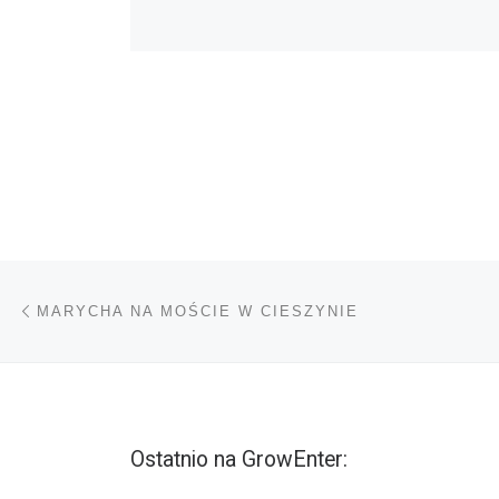
Nawigacja wpisu
Poprzedni wpis
MARYCHA NA MOŚCIE W CIESZYNIE
Ostatnio na GrowEnter: