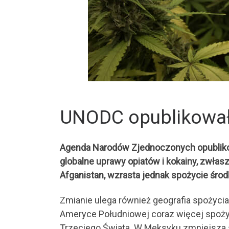
UNODC opublikował
Agenda Narodów Zjednoczonych opublikowa
globalne uprawy opiatów i kokainy, zwła
Afganistan, wzrasta jednak spożycie śro
Zmianie ulega również geografia spożycia
Ameryce Południowej coraz więcej spoży
Trzeciego Świata. W Meksyku zmniejsza s