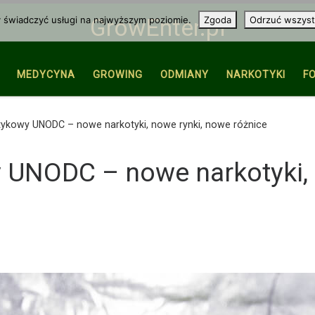
y świadczyć usługi na najwyższym poziomie.
Zgoda
Odrzuć wszyst
GrowEnter.pl
MEDYCYNA
GROWING
ODMIANY
NARKOTYKI
F
tykowy UNODC – nowe narkotyki, nowe rynki, nowe różnice
 UNODC – nowe narkotyki, 