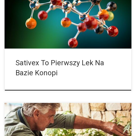
Sativex był pierwszym lekiem na bazie konopi, który został
dopuszczony do obrotu w Polsce. Jest to standaryzowany
ekstrakt z konopi zawierający zarówno THC, jak i CBD. Sativex
został dopuszczony do […]
Sativex To Pierwszy Lek Na
Bazie Konopi
Jak powszechna jest w Niemczech domowa uprawa konopi po