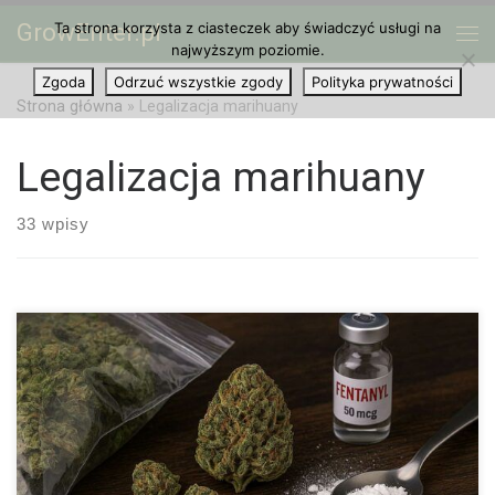
GrowEnter.pl
Ta strona korzysta z ciasteczek aby świadczyć usługi na
Przejdź do treści
Me
najwyższym poziomie.
Zgoda
Odrzuć wszystkie zgody
Polityka prywatności
Strona główna
»
Legalizacja marihuany
Legalizacja marihuany
33 wpisy
Marihuana z czarnego rynku bywa zanieczyszczona fentanylem.
Dowiedz się, jak się chronić i gdzie kupować sprawdzone
nasiona do własnej uprawy. Marihuana zanieczyszczona
fentanylem – realne zagrożenie Czarny rynek marihuany staje […]