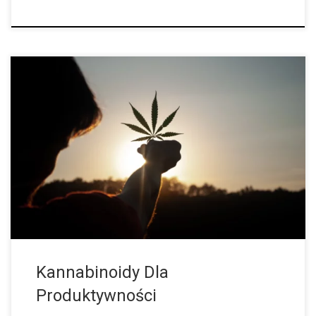
Jak Marihuana Może Zwiększyć Wydajność? Konopie indyjskie i
produktywność początkowo wydają się być sprzeczne, ale
kannabinoidy mogą rzeczywiście zwiększyć produktywność.
Społeczny wizerunek ćpuna polega na tym, że ćpuny leżą leniwie
[…]
Kannabinoidy Dla
Produktywności