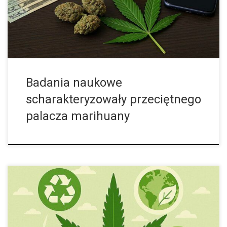
marihuany rekreacyjnej. Dzięki danym sprzedażowym zebranym
przez firmę konsultingową Headset, […]
Badania naukowe
scharakteryzowały przeciętnego
palacza marihuany
W Skrócie Nielegalna uprawa marihuany generuje ogromne
koszty środowiskowe: wysokie zużycie energii, degradację