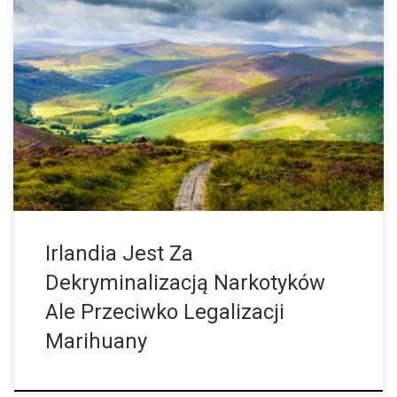
Jakiś czas temu rząd Irlandii powierzył organowi
obywatelskiemu zadanie opracowania krajowej polityki
antynarkotykowej. Grupa robocza składająca się z 99 obywateli
Irlandii powinna, po zakończeniu okresu konsultacji, przedstawić
Parlamentowi zalecenie dotyczące […]
Irlandia Jest Za
Dekryminalizacją Narkotyków
Ale Przeciwko Legalizacji
Marihuany