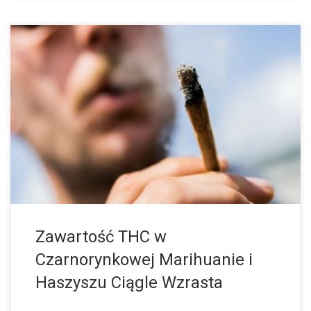
Zawartość substancji THC w niektórych produktach z konopi
indyjskich podwoiła się w ciągu ostatniej dekady. Na przykład w
2012 roku w skonfiskowanym haszyszu odnotowano średnio
10,1% THC, a w bieżącym […]
Zawartość THC w
Czarnorynkowej Marihuanie i
Haszyszu Ciągle Wzrasta