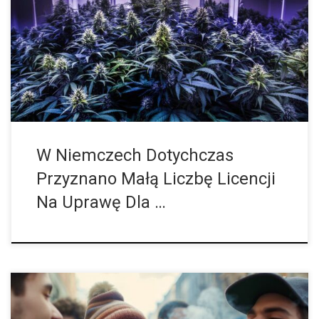
Od 1 lipca wiele zarejestrowanych w Niemczech stowarzyszeń
zajmujących się uprawą konopi indyjskich powinno mieć
możliwość ubiegania się o zezwolenie na uprawę marihuany. Do
tej pory w całym kraju wydano […]
W Niemczech Dotychczas
Przyznano Małą Liczbę Licencji
Na Uprawę Dla …