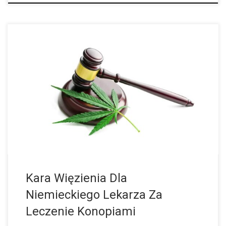
Negatywne Skutki Prohibicji Marihuany Od marca 2017 roku w
Niemczech marihuana jest dostępna do celów medycznych.
Jednak dostępności medycznej marihuany stoi na drodze wiele
biurokratycznych przeszkód, a pacjenci chcący korzystać […]
Kara Więzienia Dla
Niemieckiego Lekarza Za
Leczenie Konopiami