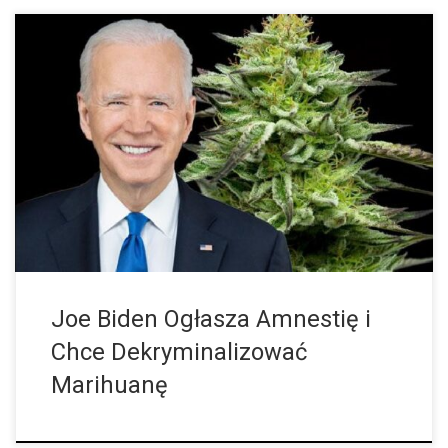
Prezydent USA Biden chce dekryminalizować posiadanie konopi
indyjskich i przewiduje ułaskawienie za takie przestępstwo na
szczeblu federalnym. Jednak większość wyroków skazujących
wydano na poziomie prawnym stanów USA. Na miesiąc przed […]
Joe Biden Ogłasza Amnestię i
Chce Dekryminalizować
Marihuanę