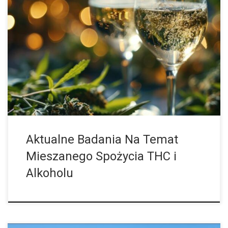
Wiele osób lubi pić alkohol, a dzięki legalizacji marihuany mogą
również spróbować tak zwanego mieszanego spożycia. Czy w
związku z tym istnieją szczególne zagrożenia dla zdrowia i co na
ten […]
Aktualne Badania Na Temat
Mieszanego Spożycia THC i
Alkoholu