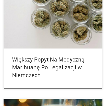
Jeszcze przed dekryminalizacją konopi indyjskich jako
narkotyku Niemcy posiadały największy przemysł medycznej
marihuany w Europie. 1 kwietnia 2024 roku, po wejściu w życie
nowej ustawy o konopiach indyjskich popyt na […]
Większy Popyt Na Medyczną
Marihuanę Po Legalizacji w
Niemczech