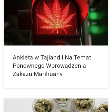
Tajlandia to piękny kraj, który swoim urokiem zaprasza na
wakacje, a jej wspaniałe krajobrazy i wyspy, przyjaźni
mieszkańcy, pyszne jedzenie, i od dwóch lat legalna marihuana
tylko dodatkowo zachęcają do […]
Ankieta w Tajlandii Na Temat
Ponownego Wprowadzenia
Zakazu Marihuany