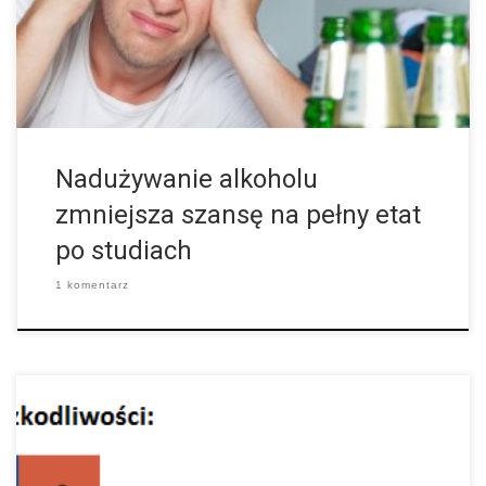
college’ów. Dobrze płatna praca na pełnym etacie […]
Nadużywanie alkoholu
zmniejsza szansę na pełny etat
po studiach
1 komentarz
Oto przegląd najbardziej znanych narkotyków. Opiszemy między