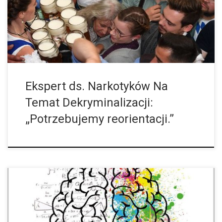
Krytykuje on fakt, że konsumenci marihuany są karani i
napiętnowani. Według Światowego Raportu […]
Ekspert ds. Narkotyków Na
Temat Dekryminalizacji:
„Potrzebujemy reorientacji.”
Używanie konopi indyjskich, zwłaszcza w okresie dojrzewania,