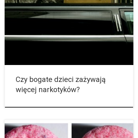
Niski poziom lub brak nauki oraz niski status społeczny to
najczęstsze ryzykowne faktory, które prowadzą do rozwoju
problematycznego zażywania różnych substancji. Jedno
badanie z USA (Luthar, S., Small, P., Ciciolla, […]
Czy bogate dzieci zażywają
więcej narkotyków?