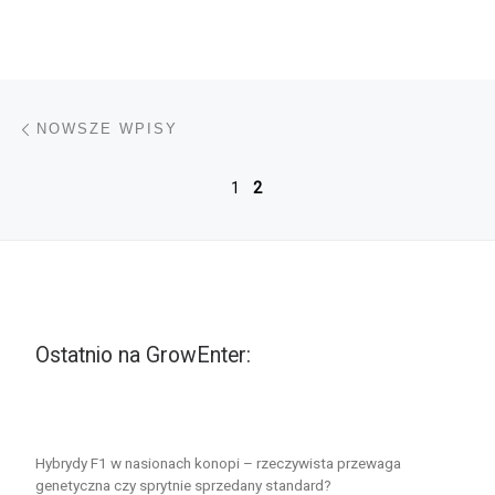
Nawigacja po wpisach
Nowsze wpisy
NOWSZE WPISY
1
2
Ostatnio na GrowEnter:
Hybrydy F1 w nasionach konopi – rzeczywista przewaga
genetyczna czy sprytnie sprzedany standard?