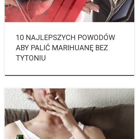
10 NAJLEPSZYCH POWODÓW
ABY PALIĆ MARIHUANĘ BEZ
TYTONIU
Strategia porównań podłużnych ze Stanów Zjednoczonych
pokazuje, że osoby, które regularnie palą cannabis najczęściej są
uzależnione od innych używek jak alkohol oraz tytoń. Tak zwane
jaranie trawki może uzależnić, to […]