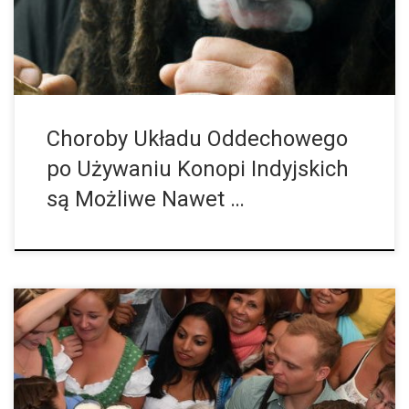
takim samym stopniu jak 2,5 do […]
Choroby Układu Oddechowego
po Używaniu Konopi Indyjskich
są Możliwe Nawet …
Dirk Schäffer jest konsultantem ds. narkotyków w Deutsche
Aidshilfe, czyli niemieckiej pomocy dla osób chorych na AIDS.