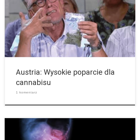
Polityka cannabisowa w Austrii to porażka! Zdaniem
przewodniczącego Instytutu Konopnego, Toniego Straka,
austriacka polityka cannabisowa to jedna wielka porażka,
ponieważ chorzy ludzie nadal muszą liczyć się z karą
pozbawienia wolności […]
Austria: Wysokie poparcie dla
cannabisu
1 komentarz