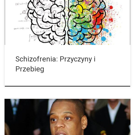
może być czynnikiem, który wywołuje schizofrenię, zwłaszcza
gdy istnieją do tego predyspozycje genetyczne i dalsze czynniki
ryzyka. Ale jak należy oceniać ryzyko spowodowane […]
Schizofrenia: Przyczyny i
Przebieg
Jest to pierwszy miliarder w historii rapu, który swoje miliardy
zarobił dzięki inteligentnym inwestycjom. Teraz Jay-Z chce