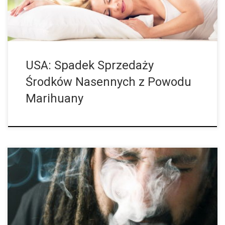
USA: Spadek Sprzedaży
Środków Nasennych z Powodu
Marihuany
W badaniu przeprowadzonym w USA zbadano częstość
występowania trzech chorób płuc i udowodniono, że przewlekłe
palenie marihuany jest czynnikiem ryzyka. Joint obciąża płuca w