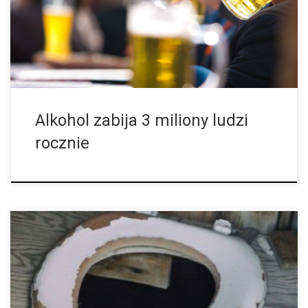
największy problem nałogowy, a w niektórych zakątkach alkohol
to najczęściej spożywana […]
Alkohol zabija 3 miliony ludzi
rocznie
W wielu europejskich większych oraz mniejszych miastach
naukowcy zbadali ścieki przy wpływie do oczyszczalni na
obecność nielegalnych narkotyków. Zaletą analizy ścieków jest