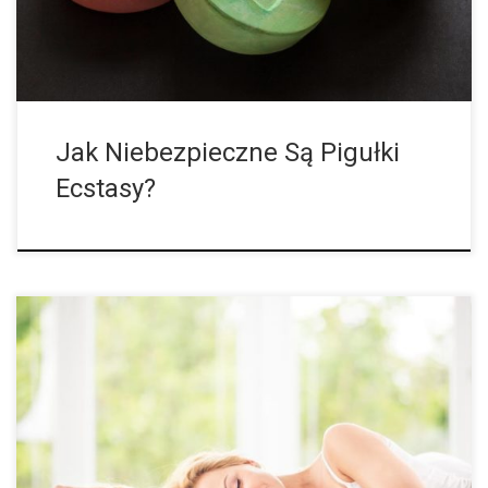
Jak Niebezpieczne Są Pigułki
Ecstasy?
Badacze w amerykańskim stanie Kolorado przeprowadzili
właśnie badania i odkryli, że zmniejszyło się zapotrzebowanie na
pigułki nasenne bez recepty, odkąd marihuana została
zalegalizowana. Naukowcy nie są zgodni i jednogłośni co […]