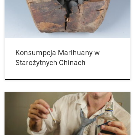
Chinach już 2500 lat temu. Naukowcy mają na to również swoją
teorię. Dzika roślina marihuany […]
Konsumpcja Marihuany w
Starożytnych Chinach
Niektórzy ludzie częściej sięgają po alkohol lub inne środki
odurzające, w momencie gdy tracą pracę. Jednakże stosowanie
substancji psychoaktywnych może również poprzedzać brak