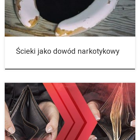
to, że w moczu można obiektywnie zbadać pozostałości […]
Ścieki jako dowód narkotykowy
Palenie cannabisu z tytoniem jest bardzo powszechną formą
spożywania tej używki, szczególnie w niektórych krajach w
Europie. Podczas gdy jednym koneserom czystej marihuany
włosy stają dęba na samą myśl o […]