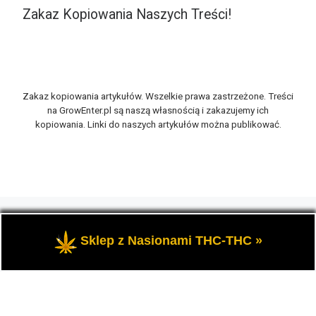
Zakaz Kopiowania Naszych Treści!
Zakaz kopiowania artykułów. Wszelkie prawa zastrzeżone. Treści
na GrowEnter.pl są naszą własnością i zakazujemy ich
kopiowania. Linki do naszych artykułów można publikować.
© 2026
GrowEnter.pl
– Wszelkie prawa zastrzeżone
- Portal
GrowEnter to strona o tematyce marihuany thc, potocznie
Sklep z Nasionami THC-THC »
zwanej trawką i konopi cbd.