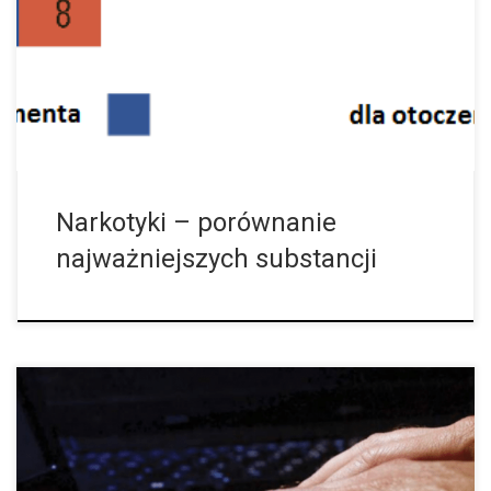
innymi z czego się składają, jak działają i jak bardzo są
niebezpieczne. Alkohol Substancja: Etanol, zdobywany poprzez
fermentację cukru, owoców bądź zboża. Formy […]
Narkotyki – porównanie
najważniejszych substancji
Egzystencja wielu dealerów na ulicy jest zagrożona przez dwie