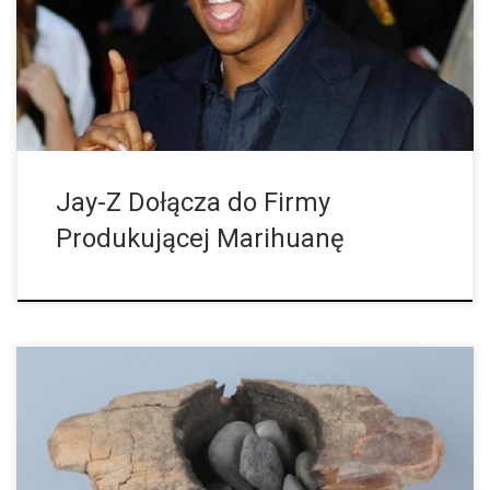
prowadzić interesy pewnej kalifornijskiej marki marihuany. Jako
nastolatek Jay-Z zarabiał pieniądze na handlu […]
Jay-Z Dołącza do Firmy
Produkującej Marihuanę
Stan odurzenia towarzyszy ludziom od tysięcy lat: Znaleziska
archeologiczne potwierdzają, że marihuana była palona w