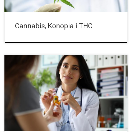
Cannabis, Konopia i THC
Legalne i Korzystne? CBD od dawna wzbudza wielkie
zainteresowanie. Ma ono działanie relaksujące, przeciwbólowe i
przeciwzapalne: a to tylko niektóre z korzyści płynących z
aktywnego składnika rośliny konopi jakim jest […]