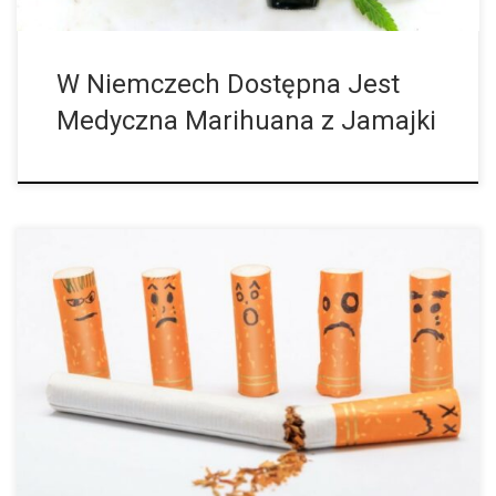
W Niemczech Dostępna Jest
Medyczna Marihuana z Jamajki
Osoby, które ograniczą lub przestaną palić marihuanę, mają
większe szanse na skuteczne rzucenie palenia tytoniu. Pokazuje
to duże, powtórzone badanie przeprowadzone w czterech
krajach. Od kilkudziesięciu lat panuje wyraźny trend […]