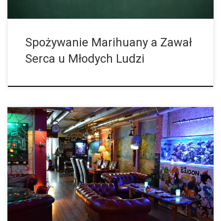
Spożywanie Marihuany a Zawał
Serca u Młodych Ludzi
Czy To Już Koniec Klubów Kannabisowych w Europejskiej Mekce
Marihuany? Orzeczenie Sądu Najwyższego Katalonii może
oznaczać koniec klubów społecznych zajmujących się handlem
marihuaną. Od momentu wejścia w życie wyroku, katalońskie […]