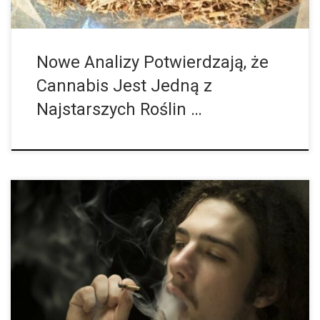
Nowe Analizy Potwierdzają, że
Cannabis Jest Jedną z
Najstarszych Roślin …
Zwiększona Liczba Przypadków Zaburzeń Rytmu Serca u
Młodych Ludzi Uzależnionych od Marihuany. Jak wynika z
dużego badania przeprowadzonego w Stanach Zjednoczonych,
w ostatnich latach wzrosła częstość występowania zaburzeń
rytmu serca […]