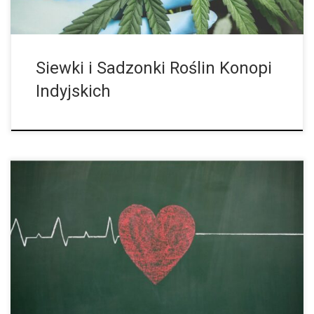
Siewki i Sadzonki Roślin Konopi
Indyjskich
Zawały Serca Są Częstsze Wśród Młodych Użytkowników
Marihuany Ryzyko ataku serca wydaje się podwajać u młodych
dorosłych, którzy używają marihuany. Tak wynika z
reprezentatywnych badań przeprowadzonych w USA. Duszność i
[…]