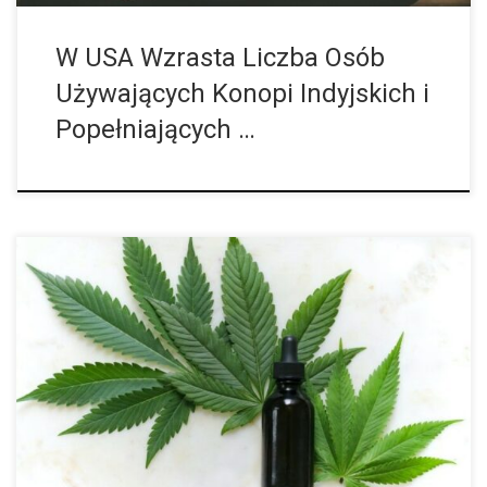
W USA Wzrasta Liczba Osób
Używających Konopi Indyjskich i
Popełniających …
Od sierpnia 20212 roku firmy Cantourage i Cannim zaopatrują
niemieckie apteki w pąki leczniczej marihuany z Jamajki, co
znacznie rozszerza zakres możliwości leczenia dla pacjentów.
Cantourage w komunikacie prasowym ogłosił, […]