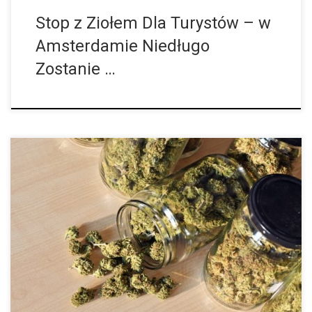
Stop z Ziołem Dla Turystów – w
Amsterdamie Niedługo
Zostanie …
W czasach globalnej pandemii koronawirusa wiele firm (i ich
pracowników) musi walczyć o przetrwanie. Jednak nie wszystkie
branże zmagają się z walką o przetrwanie. Okazuje się, że
istnieje też taki […]