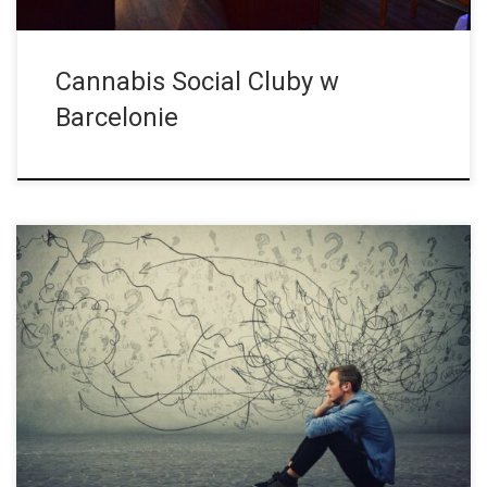
Cannabis Social Cluby w
Barcelonie
Silne Używanie Marihuany Zwiększa Ryzyko Wystąpienia
Psychozy Zwiększona aktywność zapalna wpływa na związek
między marihuaną a psychozą. Ale nie wszyscy codzienni
użytkownicy stają się psychotyczni. Najnowsze badania
dowodzą, że układ […]