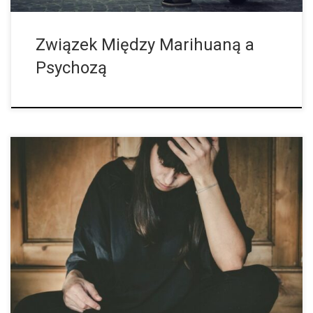
Związek Między Marihuaną a
Psychozą
W ostatnich latach w USA znacznie wzrosło użycie konopi
indyjskich. Duże badanie wykazało, że równolegle z tym
rozwojem wzrosła również samobójczość wśród młodych
dorosłych w populacji amerykańskiej. Coraz więcej dorosłych […]