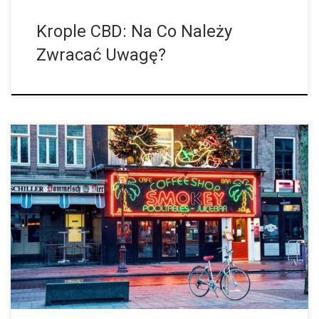
Krople CBD: Na Co Należy
Zwracać Uwagę?
Stolica Holandii Amsterdam jest znana na całym świecie jako
mekka palaczy marihuany. Miłośnicy marihuany podróżują z
całego świata, aby delektować się zapasami marihuany w aż
166 coffeeshopach, które obecnie są […]