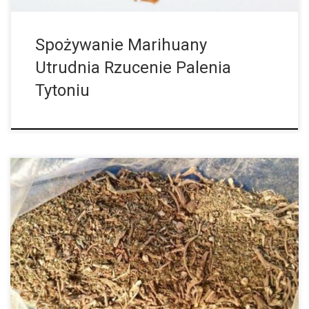
Spożywanie Marihuany
Utrudnia Rzucenie Palenia
Tytoniu
Archeolodzy wciąż znajdują dowody na to, że ludzie już tysiące
lat temu używali marihuany – na przykład poprzez pozostałości
na starożytnych naczyniach do palenia, takich jak te odkryte
niedawno podczas […]