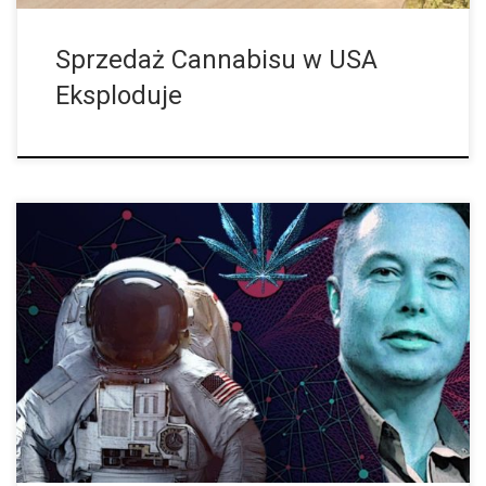
Sprzedaż Cannabisu w USA
Eksploduje
Minął nieco ponad rok od skandalu z udziałem Elona Muska,
założyciela Tesli, PayPala i SpaceX, który podczas wywiadu z
Joe Roganem na oczach widzów zapalił jointa. Związany z tym,
ponadprzeciętny […]