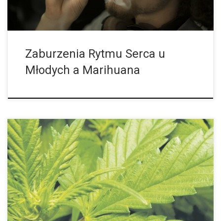
Zaburzenia Rytmu Serca u
Młodych a Marihuana
Meksykański parlament w końcu podjął decyzję: w przyszłości
każdy dorosły Meksykanin będzie mógł uprawiać marihuanę w
domu lub kupić ją od zarejestrowanego przez państwo dilera.
Początkowo ma to dotyczyć tylko […]