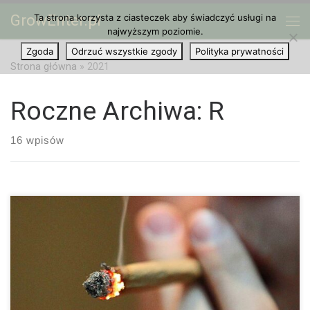
GrowEnter.pl
Ta strona korzysta z ciasteczek aby świadczyć usługi na
Przejdź do treści
Me
najwyższym poziomie.
Zgoda
Odrzuć wszystkie zgody
Polityka prywatności
Strona główna
»
2021
Roczne Archiwa:
R
16 wpisów
Jaka Jest Różnica Między Naużywaniem a Uzależnieniem od
Marihuany? Co oznacza i czym objawia się nadużywanie
marihuany? Czy używanie marihuany może być fizycznie i
psychicznie uzależniające? Czym jest uzależnienie od […]