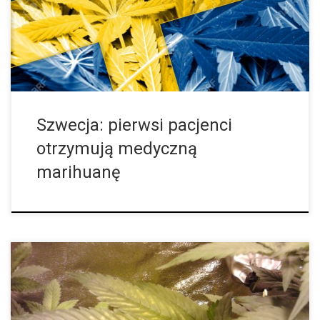
zalegalizowano medyczną marihuanę. Od niedawna może
również dwoje szwedzkich pacjentów używać […]
Szwecja: pierwsi pacjenci
otrzymują medyczną
marihuanę
Albo inaczej po prostu żółknięcie liści. SYMPTOMY: Rośliny