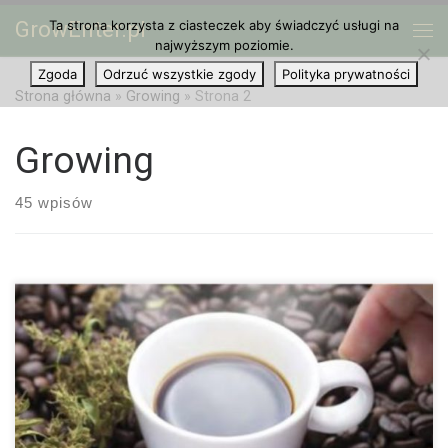
GrowEnter.pl
Ta strona korzysta z ciasteczek aby świadczyć usługi na
Przejdź do treści
Me
najwyższym poziomie.
Zgoda
Odrzuć wszystkie zgody
Polityka prywatności
Strona główna
»
Growing
»
Strona 2
Growing
45 wpisów
Tak, wiemy, że już od dziesiątek lat ganja i haszysz są dostępne
w holenderskich Coffeeshopach. Jednak oznacza to tylko i
wyłącznie to, że cannabis jest tolerowany, podczas gdy sklepy
są […]