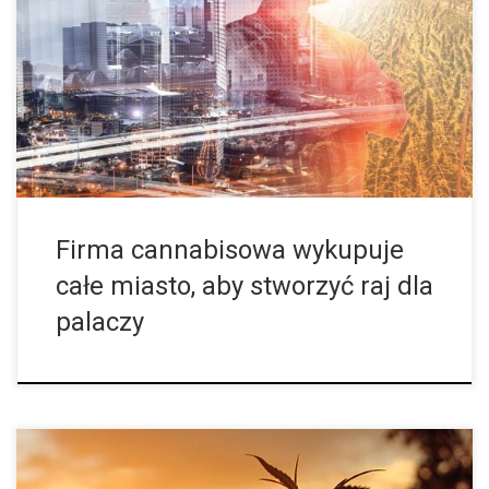
Biznes cannabisowy to gigantyczna maszynka do produkowania
pieniędzy, przede wszystkim w Stanach Zjednoczonych. Jednak
aby zarabiać pieniądze, najpierw trzeba je dobrze
zainwestować… Duży amerykański producent cannabisu o
nazwie American Green […]
Firma cannabisowa wykupuje
całe miasto, aby stworzyć raj dla
palaczy