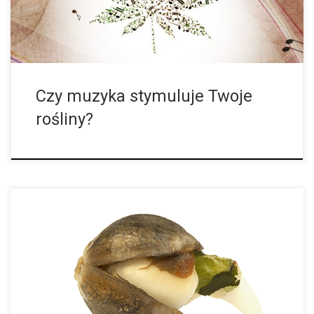
Czy muzyka stymuluje Twoje
rośliny?
W gruncie rzeczy istnieją dwie techniki, które często używane są
do kiełkowania nasion konopi indyjskich. A. NA MOKREJ
CHUSTECZCE Zamocz dwie papierowe chusteczki i włóż
między nie swoje nasionka konopi. […]