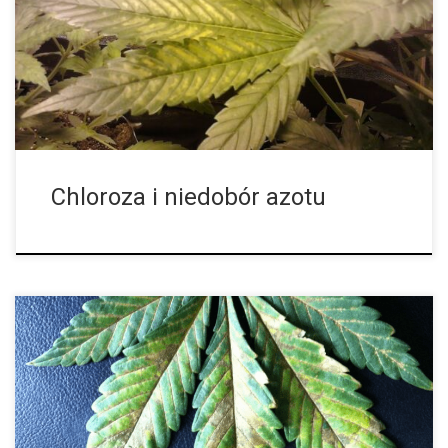
pokazują różne symptomy na liściach i we wzroście. Żółte liście i
wolny wzrost, prawie stagnacyjny. Dolne liście jako pierwsze
stają się żółte […]
Chloroza i niedobór azotu
SYMPTOMY: Cała roślina rodzi małe liście, rośnie relatywnie
mała i ma zmieniony kolor łodyg na czerwone / fioletowe i na
żyłach głownych widoczne są małe paseczki. Kolor liści