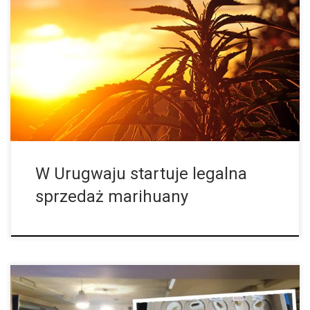
Urugwaj – od środy, 19 lipca 2017 każdy obywatel tego kraju
będzie mógł nabyć cannabis u swojego zaufanego farmaceuty i
w zaufane aptece. Fakt ten jest na całym świecie obecnie […]
W Urugwaju startuje legalna
sprzedaż marihuany