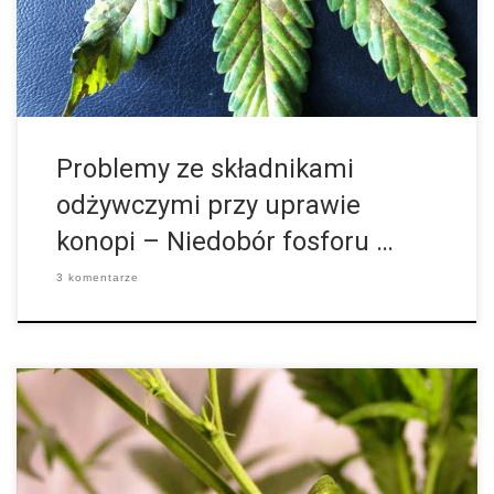
pozostaje zielony […]
Problemy ze składnikami
odżywczymi przy uprawie
konopi – Niedobór fosforu …
3 komentarze
Choroba ta występuje też pod nazwami Fusarium oxysporum