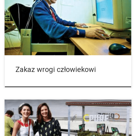
Komponenty cannabisu mogą zapobiec demencji – takiego
odkrycia dokonano przy ponownym zbadaniu już o wiele
wcześniej pobranych wyników. Naukowcy z kalifornijskiego Salk
Institute uważają, że srogie prawo dotyczące narkotyków
zapobiegają […]
Zakaz wrogi człowiekowi
W Unii Europejskiej dopuszczalna i legalna dawka THC w
produktach konopnych wynosi maksymalnie 0,2 procent. W