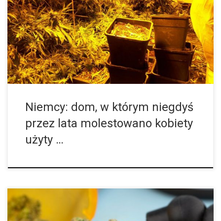
Dom w miejscowości Höxter niedaleko miasta Bielefeld w
Niemczech ma już tak czy siak straszną historię, która w 2016
roku ujrzała światło dzienne. Przez lata małżeństwo
mieszkające w tym domu […]
Niemcy: dom, w którym niegdyś
przez lata molestowano kobiety
użyty …