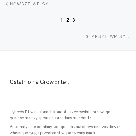
Nawigacja po wpisach
NOWSZE WPISY
1
2
3
St
STARSZE WPISY
Ostatnio na GrowEnter:
Hybrydy F1 w nasionach konopi – rzeczywista przewaga
genetyczna czy sprytnie sprzedany standard?
Automatyczne odmiany konopi – jak autoflowering zbudował
własną pozycję i przeobraził współczesny rynek