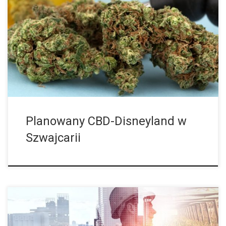
Składnik cannabisu o nazwie CBD cieszy się ostatnio rosnącą
popularnością, ponieważ ma on szczególne właściwości, jakimi
są działanie przeciwzapalne i wspomagające zdrowie. 32-letni
student nauk informatycznych Erich Gerschwiler z Waldkirch […]
Planowany CBD-Disneyland w
Szwajcarii