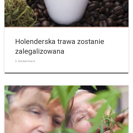
Holenderska trawa zostanie
zalegalizowana
1 komentarz
Po tym, jak policjanci dostali kilka donosów ze środowiska pary i
sądowy nakaz przeszukania, udali się do mieszkania należącego
do małżeństwa, 63-letniego mężczyzny i 66-letniej kobiety w
niemieckim Moers nieopodal […]