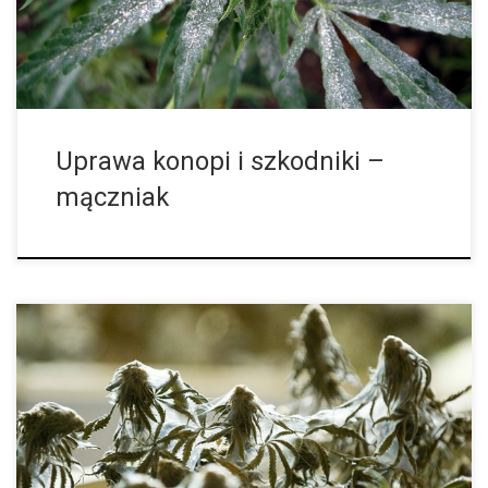
miejsca. […]
Uprawa konopi i szkodniki –
mączniak
Częstym powodem chorób marihuany są szkodniki. Są one
bardzo małej wielkości i na pierwszy rzut oka mogą być dla nas
niewidoczne. Dlatego gdy zauważymy, że nasze rośliny pokazują
symptomu jakiejś […]