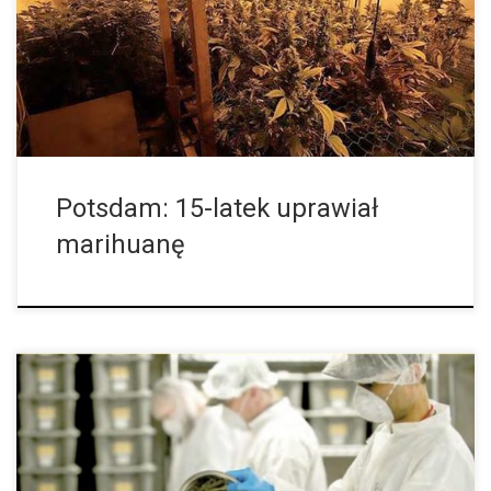
przypadku piętnastoletniego nastolatka z Niemiec. Postanowił
on bowiem zasmakować jednego z zakazanych owoców i od
razu skoczyć na głęboką wodę. […]
Potsdam: 15-latek uprawiał
marihuanę
Firma Tilray to wiodące na całym świecie przedsiębiorstwo w
branży konopnej pochodzące z Kanady. Właśnie otrzymało ono