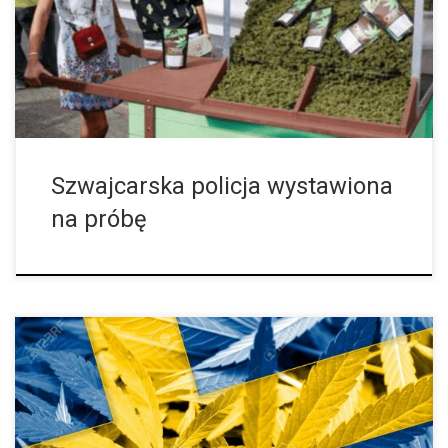
Szwajcarii jest to „aż” jeden procent. Poza tym na rynku pojawił
się nowy, tak […]
Szwajcarska policja wystawiona
na próbę
Na całym świecie odbywają się reformy w związku z medyczną
marihuaną – nie tylko w Niemczech, jak ostatnio usłyszeliśmy,