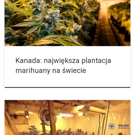
Często czytamy o „plantacjach” cannaisu, ale mówi się wtedy
najczęściej o kilku roślinach w groboxach albo większych
pomieszczeniach mieszczących co […]
Kanada: największa plantacja
marihuany na świecie
Jak wiadomo, zakazany owoc smakuje najlepiej. Tak też było w