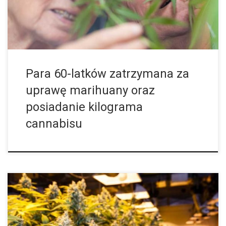
Para 60-latków zatrzymana za
uprawę marihuany oraz
posiadanie kilograma
cannabisu
Trudno to sobie wyobrazić, ale mieści ona aż 350.000 roślin.