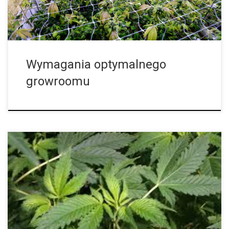
Wymagania optymalnego
growroomu
Jeśli używamy nawozów własnej roboty, np. nawozów
biologicznych lub naturalnych, pochodzących ze zwierzęcych
odchodów, to istnieje ryzyko, że możemy tak sprowadzić na
nasze rośliny różne szkodniki lub choroby. Aby tego […]