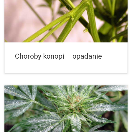
albo Pythium debaryanum SYMPTOMY: Choroba ta objawia się
tym, że młode sadzonki, które kilka dni wcześniej wykiełkowały i
mają kilka centymetrów wielkości, […]
Choroby konopi – opadanie
SYMPTOMY Przy mączniaku liście są częściowo pokryte białym,
pudrowym nalotem. Jego rozprzestrzenianie następuje bardzo
szybko i pokrywa całą powierzchnię rośliny. Na liściach w
późniejszym przebiegu mogą występować brązowe obumarłe