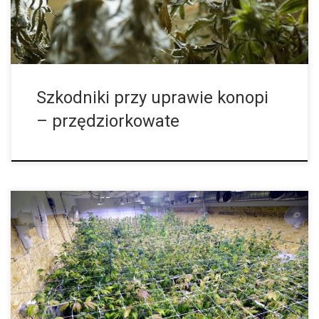
Szkodniki przy uprawie konopi
– przędziorkowate
Do udanej uprawy ważny jest wybór odpowiedniego miejsca,
gdzie posadzimy nasze rośliny albo ustawimy growboxy. Miejsce
to musimy dobrze przemyśleć, a także przewidzieć ewentualne
problemy, jakie mogą tam wystąpić. Odpowiednimi […]